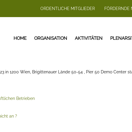
ORDENTLICHE MITGLIEDER
FÖRDERNDE 
HOME
ORGANISATION
AKTIVITÄTEN
PLENARS
3 in 1200 Wien, Brigittenauer Lände 50-54 , Pier 50 Demo Center sta
ftlichen Betrieben
cht an ?