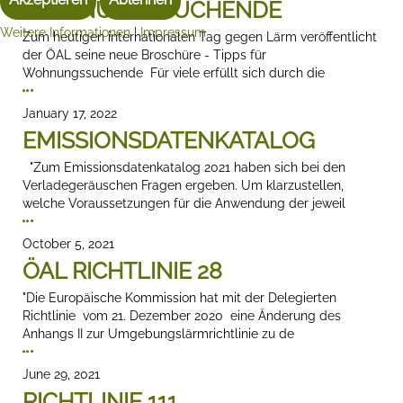
WOHNUNGSSUCHENDE
Weitere Informationen
|
Impressum
Zum heutigen internationalen Tag gegen Lärm veröffentlicht
der ÖAL seine neue Broschüre - Tipps für
Wohnungssuchende Für viele erfüllt sich durch die
January 17, 2022
EMISSIONSDATENKATALOG
"Zum Emissionsdatenkatalog 2021 haben sich bei den
Verladegeräuschen Fragen ergeben. Um klarzustellen,
welche Voraussetzungen für die Anwendung der jeweil
October 5, 2021
ÖAL RICHTLINIE 28
"Die Europäische Kommission hat mit der Delegierten
Richtlinie vom 21. Dezember 2020 eine Änderung des
Anhangs II zur Umgebungslärmrichtlinie zu de
June 29, 2021
RICHTLINIE 111