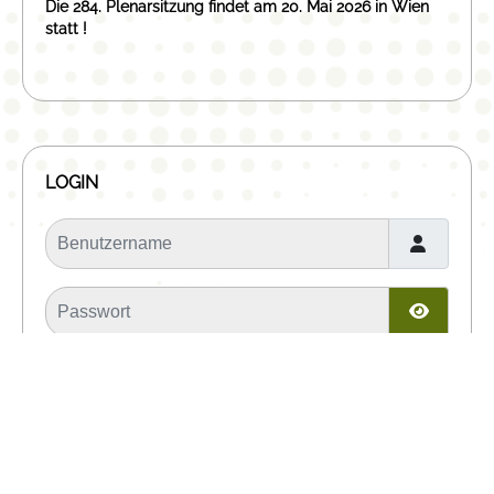
Die 284. Plenarsitzung findet am 20. Mai 2026 in Wien
statt !
LOGIN
Benutzername
Passwort
Passwor
Angemeldet bleiben
Anmelden
Passwort vergessen?