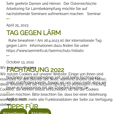
Sehr geehrte Damen und Herren Der Österreichische
Arbeitsring für Lärmbekämpfung möchte Sie auf
nachstehende Seminare aufmerksam machen: Seminar
April 25, 2023
TAG GEGEN LÄRM
Ruhe bewahren ! Am 26.4.2023 ist der internationale Tag
gegen Lärm Informationen dazu finden Sie unter
https://www.laerminfo.at/laermschutz/initiativ
October 13, 2022
Wir benutzen Cookies
FACHTAGUNG 2022
Wir nutzen Cookies auf unserer Website. Einige von ihnen sind
Nachdem pandemiebedingt seit 2018 keine Fachtagung
essenziell für den Betrieb der Seite, während andere uns helfen,
mehr stattfinden konnte, freuen wir uns umso mehr, dass wir
diese Website und die Nutzererfahrung zu verbessern (Tracking
heuer in Kooperation mit der Österreichischen Ge
Cookies). Sie können selbst entscheiden, ob Sie die Cookies
zulassen möchten. Bitte beachten Sie, dass bei einer Ablehnung
April 1, 2022
womöglich nicht mehr alle Funktionalitäten der Seite zur Verfügung
stehen.
TIPPS FÜR
Akzeptieren
Ablehnen