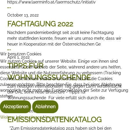
https://www.laerminfo.at/laermschutz/initiativ
October 13, 2022
FACHTAGUNG 2022
Nachdem pandemiebedingt seit 2018 keine Fachtagung
mehr stattfinden konnte, freuen wir uns umso mehr, dass wir
heuer in Kooperation mit der Österreichischen Ge
Wir benutzen Cookies
April 1, 2022
Wir nutzen Cookies auf unserer Website. Einige von ihnen sind
TIPPS FÜR
essenziell für den Betrieb der Seite, während andere uns helfen,
diese Website und die Nutzererfahrung zu verbessern (Tracking
WOHNUNGSSUCHENDE
Cookies). Sie können selbst entscheiden, ob Sie die Cookies
zulassen möchten. Bitte beachten Sie, dass bei einer Ablehnung
Zum heutigen internationalen Tag gegen Lärm veröffentlicht
womöglich nicht mehr alle Funktionalitäten der Seite zur Verfügung
der ÖAL seine neue Broschüre - Tipps für
stehen.
Wohnungssuchende Für viele erfüllt sich durch die
Akzeptieren
Ablehnen
January 17, 2022
Weitere Informationen
|
Impressum
EMISSIONSDATENKATALOG
"Zum Emissionsdatenkatalog 2021 haben sich bei den